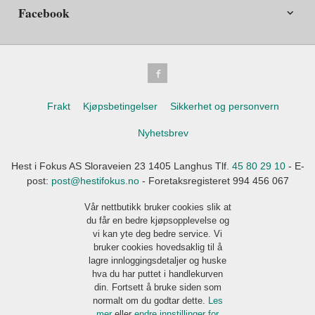
Facebook
Frakt
Kjøpsbetingelser
Sikkerhet og personvern
Nyhetsbrev
Hest i Fokus AS Sloraveien 23 1405 Langhus Tlf.
45 80 29 10
- E-
post:
post@hestifokus.no
- Foretaksregisteret 994 456 067
Vår nettbutikk bruker cookies slik at
du får en bedre kjøpsopplevelse og
vi kan yte deg bedre service. Vi
bruker cookies hovedsaklig til å
lagre innloggingsdetaljer og huske
hva du har puttet i handlekurven
din. Fortsett å bruke siden som
normalt om du godtar dette.
Les
mer
eller
endre innstillinger for