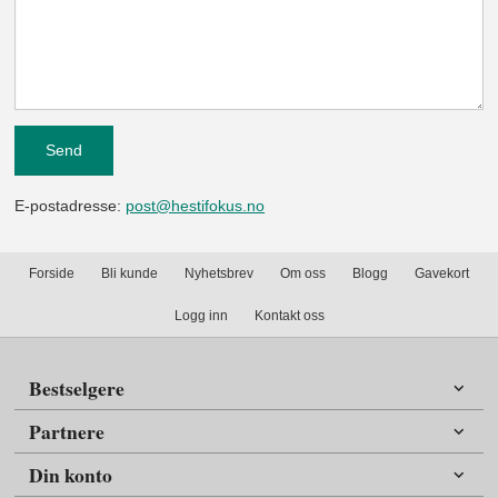
E-postadresse:
post@hestifokus.no
Forside
Bli kunde
Nyhetsbrev
Om oss
Blogg
Gavekort
Logg inn
Kontakt oss
Bestselgere
Partnere
Din konto