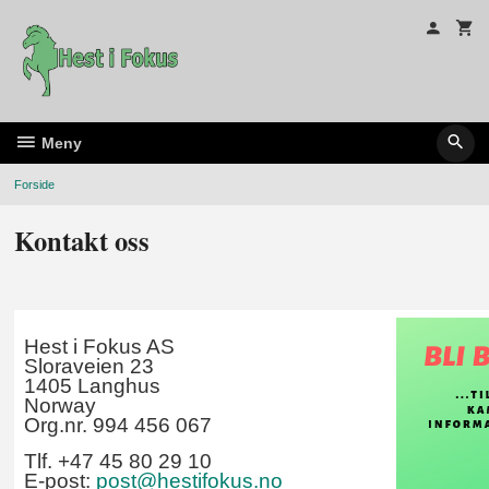
Gå
til
innholdet
Meny
Forside
Kontakt oss
Hest i Fokus AS
Sloraveien 23
1405 Langhus
Norway
Org.nr. 994 456 067
Tlf. +47 45 80 29 10
E-post:
post@hestifokus.no