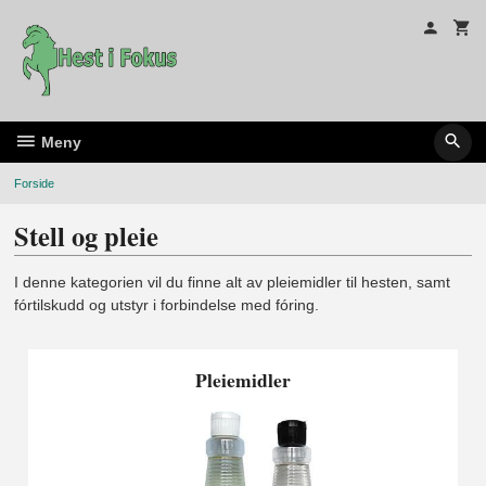
Gå
til
innholdet
Meny
Forside
Stell og pleie
I denne kategorien vil du finne alt av pleiemidler til hesten, samt
fórtilskudd og utstyr i forbindelse med fóring.
Pleiemidler