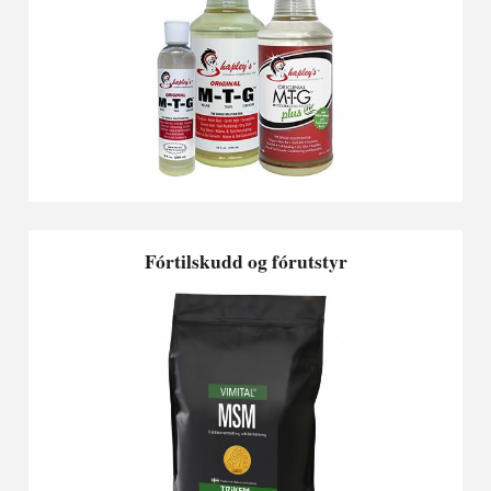
Fórtilskudd og fórutstyr