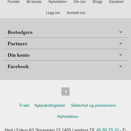
Forside
Bli kunde
Nyhetsbrev
Om oss
Blogg
Gavekort
Logg inn
Kontakt oss
Bestselgere
Partnere
Din konto
Facebook
Frakt
Kjøpsbetingelser
Sikkerhet og personvern
Nyhetsbrev
Hest i Fokus AS Sloraveien 23 1405 Langhus Tlf.
45 80 29 10
- E-