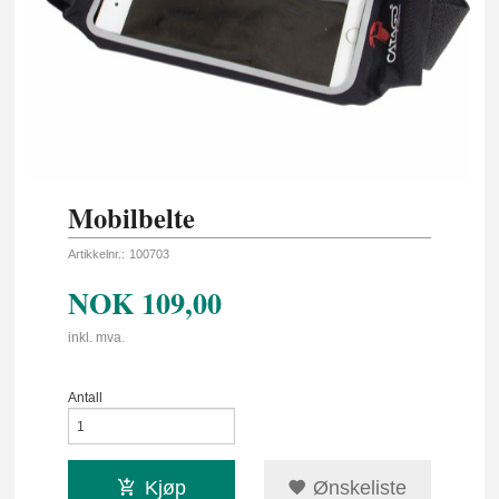
Mobilbelte
Artikkelnr.:
100703
NOK
109,00
inkl. mva.
Antall
Kjøp
Ønskeliste