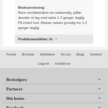
Bruksanvisning:
Rens området/såret om nødvendig, påfør
deretter et lag med salve 1-2 ganger daglig.
På irritert hud: Masser salven grundig inn 1-2
ganger daglig.
Produktanmeldelser (0)
Forside
Bli kunde
Nyhetsbrev
Om oss
Blogg
Gavekort
Logg inn
Kontakt oss
Bestselgere
Partnere
Din konto
Facebook