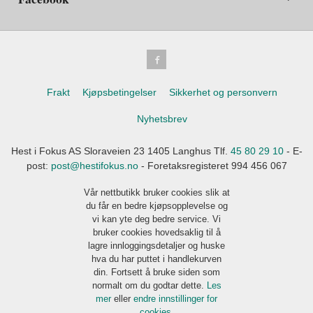
Frakt
Kjøpsbetingelser
Sikkerhet og personvern
Nyhetsbrev
Hest i Fokus AS Sloraveien 23 1405 Langhus Tlf.
45 80 29 10
- E-
post:
post@hestifokus.no
- Foretaksregisteret 994 456 067
Vår nettbutikk bruker cookies slik at
du får en bedre kjøpsopplevelse og
vi kan yte deg bedre service. Vi
bruker cookies hovedsaklig til å
lagre innloggingsdetaljer og huske
hva du har puttet i handlekurven
din. Fortsett å bruke siden som
normalt om du godtar dette.
Les
mer
eller
endre innstillinger for
cookies.