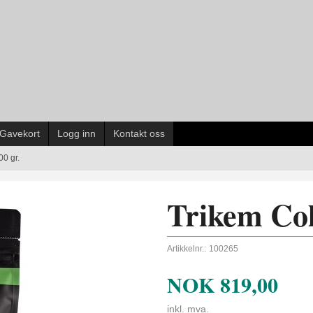
Gavekort
Logg inn
Kontakt oss
0 gr.
Trikem Col
Artikkelnr.:
100265
NOK
819,00
inkl. mva.