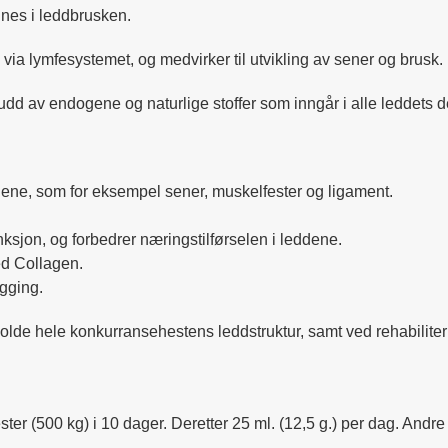
nnes i leddbrusken.
 via lymfesystemet, og medvirker til utvikling av sener og brusk.
d av endogene og naturlige stoffer som inngår i alle leddets de
ddene, som for eksempel sener, muskelfester og ligament.
sjon, og forbedrer næringstilførselen i leddene.
ed Collagen.
gging.
ttholde hele konkurransehestens leddstruktur, samt ved rehabilit
ester (500 kg) i 10 dager. Deretter 25 ml. (12,5 g.) per dag. Andre 