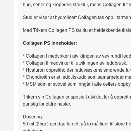
hud, sener og kroppens struktur, mens Collagen II fi
Studier viser at hydrolisert Collagen tas opp i tarmen
Med Trikem Collagen PS får du et heldekkende tilskud
Collagen PS inneholder:
* Collagen I medvirker i utviklingen av vev rundt le
* Collagen II medvirker til utviklingen av leddbrusk.
* Hyaluron opprettholder leddvæskens smørende funk
* Chondroitin er et leddtilskudd som samarbeider m
* MSM som er svovel som inngår i alle cellers oppby
Trikem sin Collagen er spesielt utviklet for å oppre
gunstig for eldre hester.
Dosering:
50 ml (25gr.) per dag fordelt på to måltider til store h
veterinær.