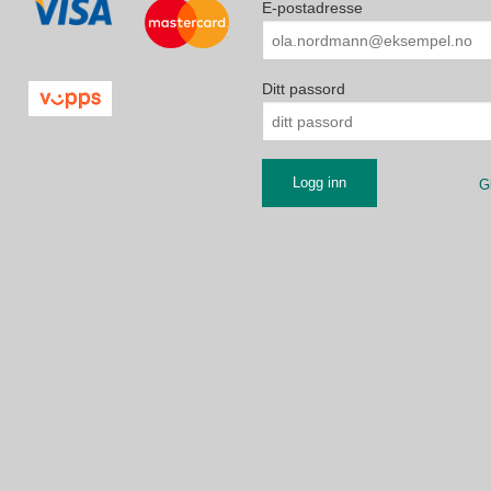
E-postadresse
Ditt passord
G