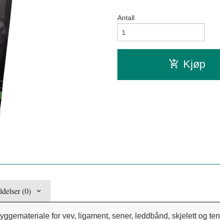
Antall
Kjøp
delser (0)
ggemateriale for vev, ligament, sener, leddbånd, skjelett og ten