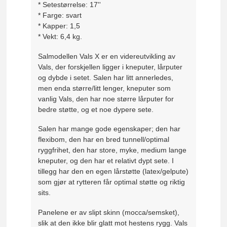
* Setestørrelse: 17''
* Farge: svart
* Kapper: 1,5
* Vekt: 6,4 kg.
Salmodellen Vals X er en videreutvikling av
Vals, der forskjellen ligger i kneputer, lårputer
og dybde i setet. Salen har litt annerledes,
men enda større/litt lenger, kneputer som
vanlig Vals, den har noe større lårputer for
bedre støtte, og et noe dypere sete.
Salen har mange gode egenskaper; den har
flexibom, den har en bred tunnell/optimal
ryggfrihet, den har store, myke, medium lange
kneputer, og den har et relativt dypt sete. I
tillegg har den en egen lårstøtte (latex/gelpute)
som gjør at rytteren får optimal støtte og riktig
sits.
Panelene er av slipt skinn (mocca/semsket),
slik at den ikke blir glatt mot hestens rygg. Vals