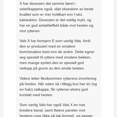
X har dessuten det samme læret i
setet/kappene også; slipt okseskinn av beste
kvalitet som er mer holdbart enn f.eks.
kalveskinn. Dessuten er det veldig mykt, og
har en god antisklieffekt både mot hesten og
mot rytteren.
Vals X har bomjern E som vanlig Vals, fordi
den er produsert med en smalere
bom/smalere twist enn de andre. Dette egner
seg spesielt til ryttere med smalere bekken,
men mange syntes den er spesielt god
nettopp på grunn av den smale twisten.
Videre letter flexibommen rytterens innvirkning
på hesten. Når salen så i tillegg kun har en (og
en halv) salkappe, får rytteren ekstra god
kontakt med hesten.
Som vanlig Vals har også Vals X en noe
bredere kanal, samt flatere paneler mot
hestens rygg (ikke så tak-formet), og passer