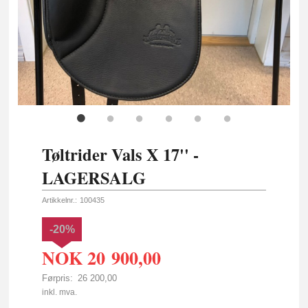
Tøltrider Vals X 17'' -
LAGERSALG
Artikkelnr.:
100435
-20%
NOK
20 900,00
Førpris:
26 200,00
Rabatt
inkl. mva.