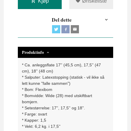
Kjøp
Ønskeliste
Del dette
Produktinfo
* Ca. anleggsflate 17'' (45,5 cm), 17,5'' (47
cm), 18'' (48 cm)
* Salputer: Latexstopping (statisk - vil ikke så
lett kunne "falle sammen")
* Bom: Flexibom
* Bomvidde: Wide (28) med utskiftbart
bomjern.
* Setestørrelse: 17'', 17,5'' og 18''.
* Farge: svart
* Kapper: 1,5
* Vekt: 6,2 kg. i 17,5''