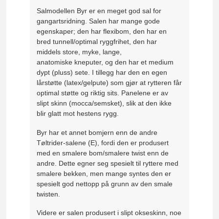
Salmodellen Byr er en meget god sal for
gangartsridning. Salen har mange gode
egenskaper; den har flexibom, den har en
bred tunnell/optimal ryggfrihet, den har
middels store, myke, lange,
anatomiske kneputer, og den har et medium
dypt (pluss) sete. I tillegg har den en egen
lårstøtte (latex/gelpute) som gjør at rytteren får
optimal støtte og riktig sits. Panelene er av
slipt skinn (mocca/semsket), slik at den ikke
blir glatt mot hestens rygg.
Byr har et annet bomjern enn de andre
Tøltrider-salene (E), fordi den er produsert
med en smalere bom/smalere twist enn de
andre. Dette egner seg spesielt til ryttere med
smalere bekken, men mange syntes den er
spesielt god nettopp på grunn av den smale
twisten.
Videre er salen produsert i slipt okseskinn, noe