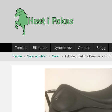
Gå
til
innholdet
Forside
Bli kunde
Nyhetsbrev
Om oss
Blogg
Forside
Saler og utstyr
Saler
Tøltrider Bjartur X Demosal - LEIE