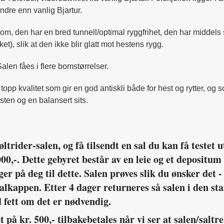
indre enn vanlig Bjartur.
 den har en bred tunnell/optimal ryggfrihet, den har middels st
t), slik at den ikke blir glatt mot hestens rygg.
alen fåes i flere bomstørrelser.
topp kvalitet som gir en god antiskli både for hest og rytter, og 
hesten og en balansert sits.
trider-salen, og få tilsendt en sal du kan få testet u
.000,-. Dette gebyret består av en leie og et depositum
ger på deg til dette. Salen prøves slik du ønsker det
alkappen. Etter 4 dager returneres så salen i den st
 fett om det er nødvendig.
 på kr. 500,- tilbakebetales når vi ser at salen/saltr