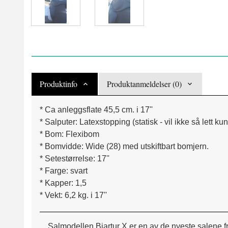
Produktinfo
Produktanmeldelser (0)
* Ca anleggsflate 45,5 cm. i 17''
* Salputer: Latexstopping (statisk - vil ikke så lett k
* Bom: Flexibom
* Bomvidde: Wide (28) med utskiftbart bomjern.
* Setestørrelse: 17''
* Farge: svart
* Kapper: 1,5
* Vekt: 6,2 kg. i 17''
Salmodellen Bjartur X er en av de nyeste salene fra 