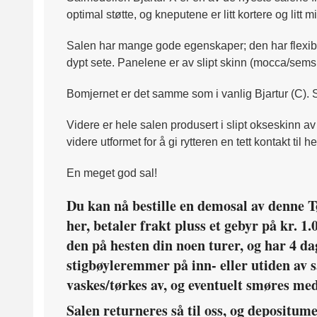
optimal støtte,
og kneputene er litt kortere og litt m
Salen har mange gode egenskaper; den har flexibom,
dypt sete. Panelene er av slipt skinn (mocca/semske
Bomjernet er det samme som i vanlig Bjartur (C). S
Videre er hele salen produsert i slipt okseskinn av 
videre utformet for å gi rytteren en tett kontakt til 
En meget god sal!
Du kan nå bestille en demosal av denne Tøl
her, betaler frakt pluss et gebyr på kr. 1
den på hesten din noen turer, og har 4 da
stigbøyleremmer på inn- eller utiden av s
vaskes/tørkes av, og eventuelt smøres med
Salen returneres så til oss, og depositumet