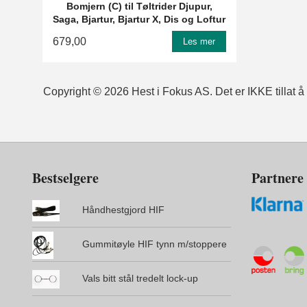
Bomjern (C) til Tøltrider Djupur,
Saga, Bjartur, Bjartur X, Dis og Loftur
679,00
Les mer
Copyright © 2026 Hest i Fokus AS. Det er IKKE tillat å k
Bestselgere
Partnere
Håndhestgjord HIF
Gummitøyle HIF tynn m/stoppere
Vals bitt stål tredelt lock-up