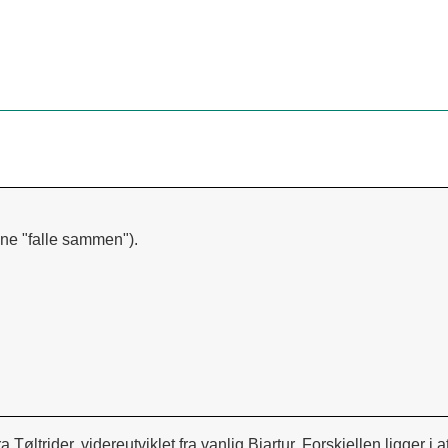
unne "falle sammen").
Tøltrider, videreutviklet fra vanlig Bjartur.
Forskjellen ligger i a