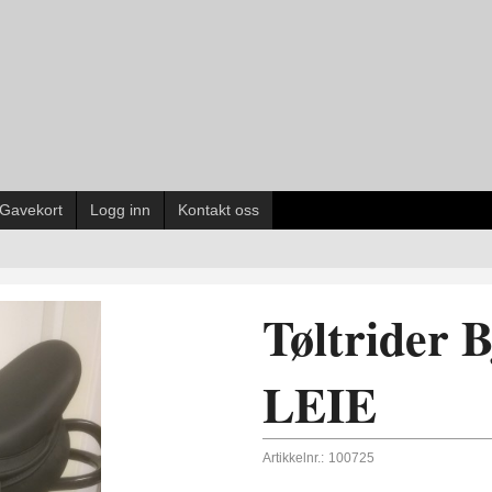
Gavekort
Logg inn
Kontakt oss
Tøltrider 
LEIE
Artikkelnr.:
100725