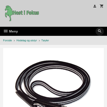
Gå
til
innholdet
Meny
Forside
Hodelag og utstyr
Tøyler