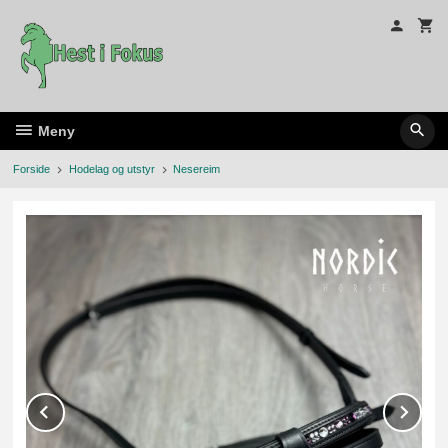
Gå
til
innholdet
Meny
Forside
Hodelag og utstyr
Nesereim
Prev
Ne