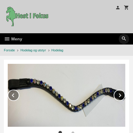
Gå
til
innholdet
Meny
Forside
Hodelag og utstyr
Hodelag
Prev
Ne