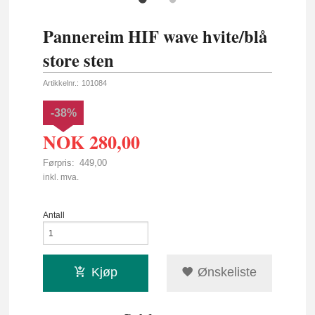
Pannereim HIF wave hvite/blå
store sten
Artikkelnr.:
101084
-38%
NOK
280,00
Førpris:
449,00
Rabatt
inkl. mva.
Antall
Kjøp
Ønskeliste