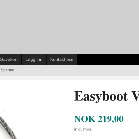
Gavekort
Logg inn
Kontakt oss
g Spenne
Easyboot V
NOK
219,00
inkl. mva.