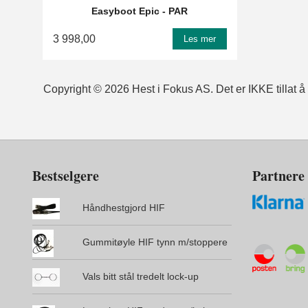
Easyboot Epic - PAR
3 998,00
Les mer
Copyright © 2026 Hest i Fokus AS. Det er IKKE tillat å k
Bestselgere
Partnere
Håndhestgjord HIF
Gummitøyle HIF tynn m/stoppere
Vals bitt stål tredelt lock-up