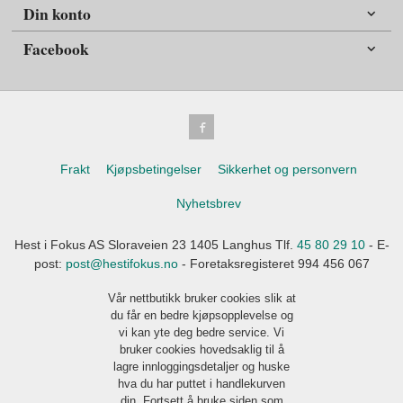
Din konto
Facebook
Frakt
Kjøpsbetingelser
Sikkerhet og personvern
Nyhetsbrev
Hest i Fokus AS Sloraveien 23 1405 Langhus Tlf.
45 80 29 10
- E-
post:
post@hestifokus.no
- Foretaksregisteret 994 456 067
Vår nettbutikk bruker cookies slik at
du får en bedre kjøpsopplevelse og
vi kan yte deg bedre service. Vi
bruker cookies hovedsaklig til å
lagre innloggingsdetaljer og huske
hva du har puttet i handlekurven
din. Fortsett å bruke siden som