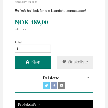
Artikkelnr.:
100069
En "må-ha"-bok for alle islandshestentusiaster!
NOK
489,00
inkl. mva.
Antall
Kjøp
Ønskeliste
Del dette
Produktinfo