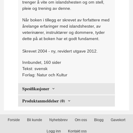
trenger å vite om islandshesten og om stell,
pleie og trening av denne.
Når boken i tillegg er skrevet av forfattere med
årelange erfaringer med islandshester, av
veterinærer, instruktører og dommere, tyder
dette på at boken har et godt fundament.
Skrevet 2004 - ny, revidert utgave 2012.
Innbundet, 160 sider
Tekst: svensk
Forlag: Natur och Kultur
Spesifikasjoner
Produktanmeldelser (0)
Forside
Bli kunde
Nyhetsbrev
Om oss
Blogg
Gavekort
Logg inn
Kontakt oss